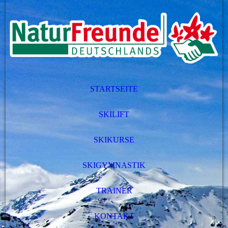
STARTSEITE
SKILIFT
SKIKURSE
SKIGYMNASTIK
TRAINER
KONTAKT