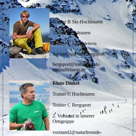
Tim Wehner
Trainer B Ski-Hochtouren
Trainer C Skitouren
Trainer C Sportklettern
Ansprechpartner Bergsport
bergsport@naturfreunde-
badstaffelstein.de
Klaus Dinkel
Trainer C Hochtouren
Trainer C Bergsport
2. Vorstand in unserer
Ortsgruppe
vorstand2@naturfreunde-