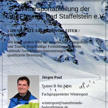
Wintersportabteilung der
NaturFreunde Bad Staffelstein e.V.
LIZENZIERTE FACHÜBUNGSLEITER /
TRAINER
Wir legen großen Wert auf ausgebildete Übungsleiter
und Trainer. Regelmäßige Fortbildungen sichern
optimale Ausbildungsvoraussetzungen und
qualifizierte Betreuung.
Jürgen Paul
Trainer B Ski Alpin
Fachgruppenleiter Wintersport
wintersport@naturfreunde-
badstaffelstein.de